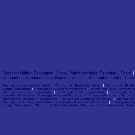
Reitshop: Halfter, Reitkappen, Chaps, Reithandschuhe, Reitstiefel
|
Chaps
|
Gamaschen, Sehnenschoner, Reitzubehör: online Reitsachen kaufen, Chap
Thermografie Aachen Wärmebilder
|
Thermografie Berlin Wärmebilder
|
Thermografie Bielef
Coburg Wärmebilder
|
Thermografie Düsseldorf Wärmebilder
|
Thermografie Duisburg Wärmebil
Thermografie Frankfurt Wärmebilder
|
Thermografie Freiburg Wärmebilder
|
Thermografie Ham
Karlsruhe Wärmebilder
|
Thermografie Kassel Wärmebilder
|
Thermografie Koblenz Wärmebil
Thermografie Magdeburg Wärmebilder
|
Thermografie Manneim Wärmebilder
|
Thermografi
Thermografie Nürnberg Wärmebilder
|
Thermografie Osnabrück Wärmebilder
|
Thermografie Re
Stuttgart Wärmebilder
|
Thermografie Trier Wärmebilder
|
Thermografie Ulm Wärmebilder
|
Therm